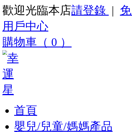
歡迎光臨本店
請登錄
|
免
用戶中心
購物車（ 0 ）
首頁
嬰兒/兒童/媽媽產品