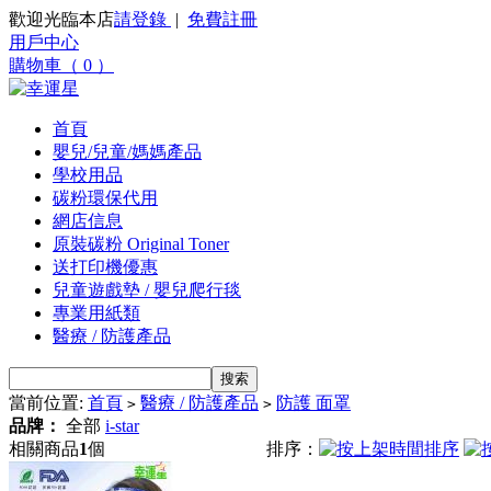
歡迎光臨本店
請登錄
|
免費註冊
用戶中心
購物車（ 0 ）
首頁
嬰兒/兒童/媽媽產品
學校用品
碳粉環保代用
網店信息
原裝碳粉 Original Toner
送打印機優惠
兒童遊戲墊 / 嬰兒爬行毯
專業用紙類
醫療 / 防護產品
當前位置:
首頁
醫療 / 防護產品
防護 面罩
>
>
品牌：
全部
i-star
相關商品
1
個
排序：