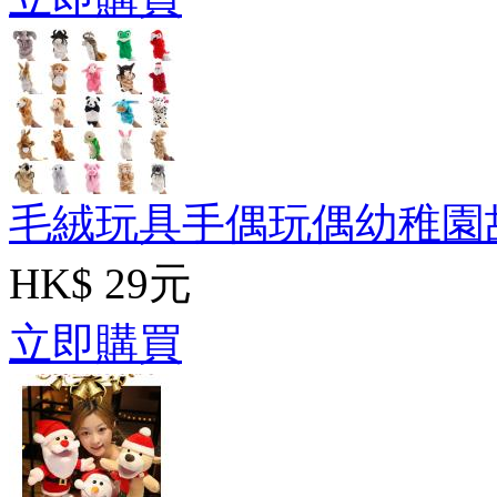
毛絨玩具手偶玩偶幼稚園
HK$ 29元
立即購買