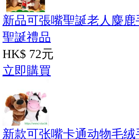
新品可張嘴聖誕老人麋鹿
聖誕禮品
HK$ 72元
立即購買
新款可张嘴卡通动物毛绒