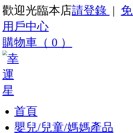
歡迎光臨本店
請登錄
|
免
用戶中心
購物車（ 0 ）
首頁
嬰兒/兒童/媽媽產品