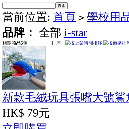
當前位置:
首頁
學校用
>
品牌：
全部
i-star
相關商品
5
個
排序：
新款毛絨玩具張嘴大號鯊
HK$ 79元
立即購買