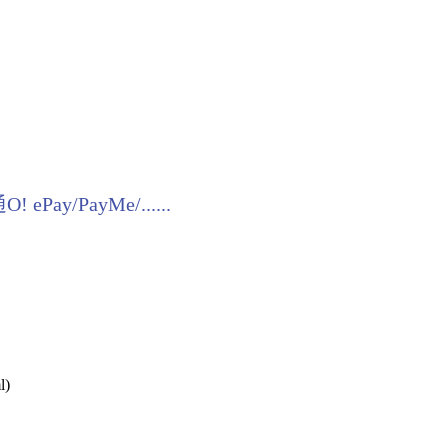
y/PayMe/......
l)