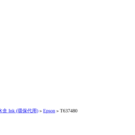
盒 Ink (環保代用)
Epson
T637480
>
>