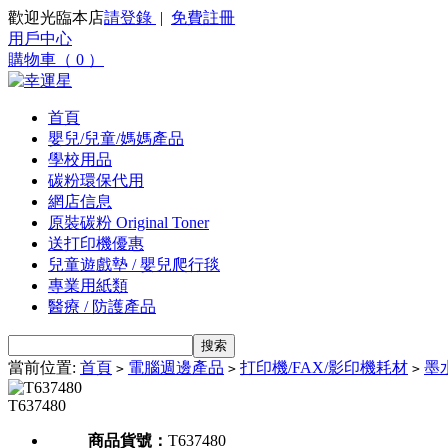
歡迎光臨本店
請登錄
|
免費註冊
用戶中心
購物車（ 0 ）
首頁
嬰兒/兒童/媽媽產品
學校用品
碳粉環保代用
網店信息
原裝碳粉 Original Toner
送打印機優惠
兒童遊戲墊 / 嬰兒爬行毯
專業用紙類
醫療 / 防護產品
當前位置:
首頁
電腦週邊產品
打印機/FAX/影印機耗材
墨水
>
>
>
T637480
商品貨號：
T637480