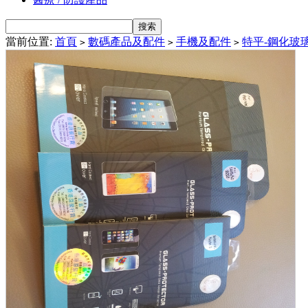
當前位置:
首頁
數碼產品及配件
手機及配件
特平-鋼化玻
>
>
>