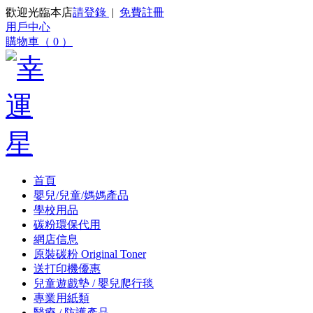
歡迎光臨本店
請登錄
|
免費註冊
用戶中心
購物車（ 0 ）
首頁
嬰兒/兒童/媽媽產品
學校用品
碳粉環保代用
網店信息
原裝碳粉 Original Toner
送打印機優惠
兒童遊戲墊 / 嬰兒爬行毯
專業用紙類
醫療 / 防護產品