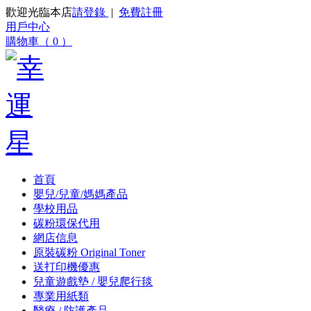
歡迎光臨本店
請登錄
|
免費註冊
用戶中心
購物車（ 0 ）
首頁
嬰兒/兒童/媽媽產品
學校用品
碳粉環保代用
網店信息
原裝碳粉 Original Toner
送打印機優惠
兒童遊戲墊 / 嬰兒爬行毯
專業用紙類
醫療 / 防護產品