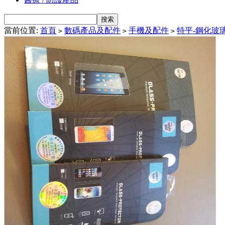
當前位置:
首頁
數碼產品及配件
手機及配件
特平-鋼化玻
>
>
>