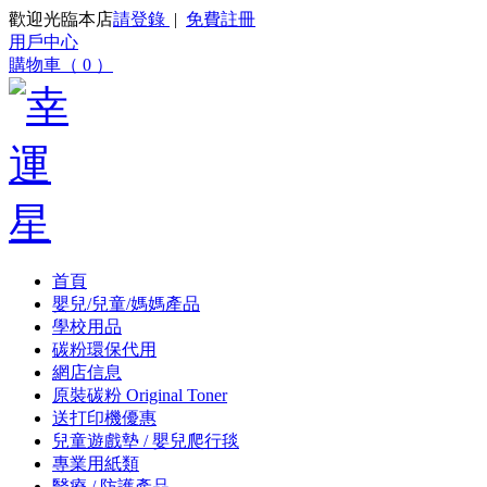
歡迎光臨本店
請登錄
|
免費註冊
用戶中心
購物車（ 0 ）
首頁
嬰兒/兒童/媽媽產品
學校用品
碳粉環保代用
網店信息
原裝碳粉 Original Toner
送打印機優惠
兒童遊戲墊 / 嬰兒爬行毯
專業用紙類
醫療 / 防護產品