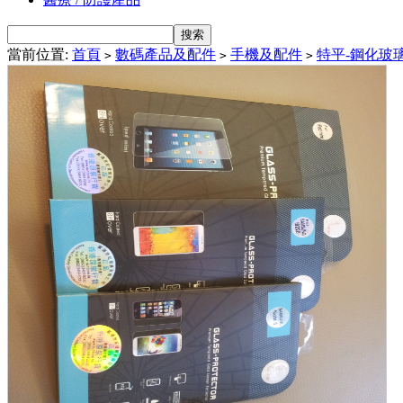
當前位置:
首頁
數碼產品及配件
手機及配件
特平-鋼化玻
>
>
>