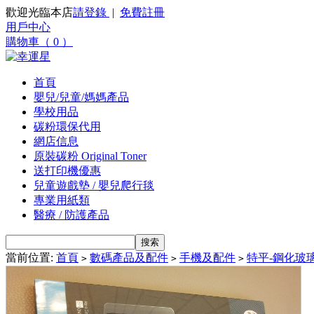
歡迎光臨本店
請登錄
|
免費註冊
用戶中心
購物車（ 0 ）
首頁
嬰兒/兒童/媽媽產品
學校用品
碳粉環保代用
網店信息
原裝碳粉 Original Toner
送打印機優惠
兒童遊戲墊 / 嬰兒爬行毯
專業用紙類
醫療 / 防護產品
當前位置:
首頁
數碼產品及配件
手機及配件
特平-鋼化玻
>
>
>