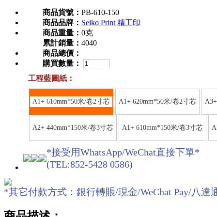
商品貨號：
PB-610-150
商品品牌：
Seiko Print 精工印
商品重量：
0克
累計銷量：
4040
商品總價：
購買數量：
工程藍圖紙：
A1+ 610mm*50米/卷2寸芯
A1+ 620mm*50米/卷2寸芯
A3
A2+ 440mm*150米/卷3寸芯
A1+ 610mm*150米/卷3寸芯
A
*接受用WhatsApp/WeChat直接下單*
(TEL:852-5428 0586)
*其它付款方式：銀行轉賬/現金/WeChat Pay/八達通O! ePa
商品描述：