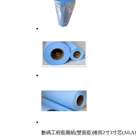
數碼工程藍圖紙(雙面藍)捲筒2寸3寸芯(A0,A1,A