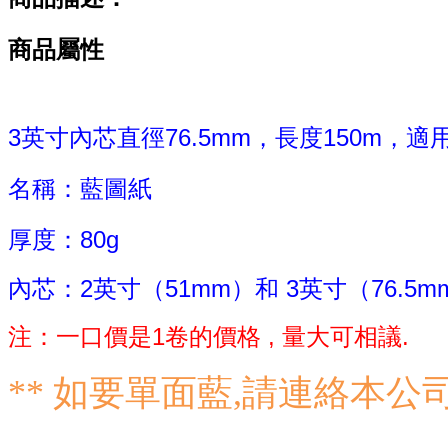
商品屬性
3英寸
內芯直徑76.5mm
，
長度150m，
適
名稱：藍圖紙
厚度：80g
內芯：2
英寸（51mm）和
3英寸（76.5m
注：一口價是1卷的價格 , 量大可相議.
** 如要單面藍,請連絡本公司