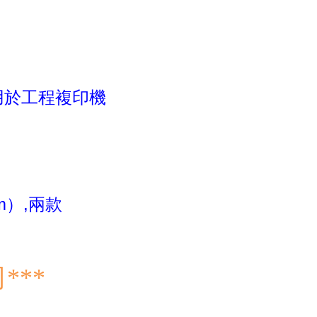
用於工程複印機
m）,兩款
***