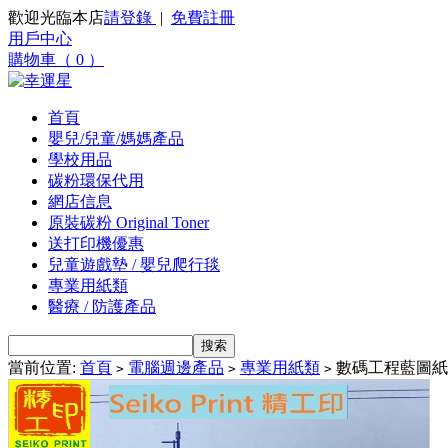
歡迎光臨本店
請登錄
|
免費註冊
用戶中心
購物車（ 0 ）
首頁
嬰兒/兒童/媽媽產品
學校用品
碳粉環保代用
網店信息
原裝碳粉 Original Toner
送打印機優惠
兒童遊戲墊 / 嬰兒爬行毯
專業用紙類
醫療 / 防護產品
當前位置:
首頁
電腦週邊產品
專業用紙類
數碼工程藍圖紙(雙
>
>
>