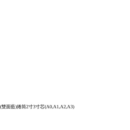
面藍)捲筒2寸3寸芯(A0,A1,A2,A3)