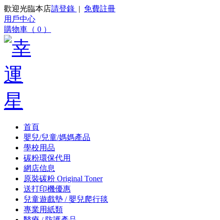
歡迎光臨本店
請登錄
|
免費註冊
用戶中心
購物車（ 0 ）
首頁
嬰兒/兒童/媽媽產品
學校用品
碳粉環保代用
網店信息
原裝碳粉 Original Toner
送打印機優惠
兒童遊戲墊 / 嬰兒爬行毯
專業用紙類
醫療 / 防護產品