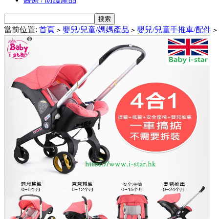
當前位置:
首頁
嬰兒/兒童/媽媽產品
嬰兒/兒童手推車/配件
>
>
>