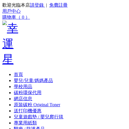
歡迎光臨本店
請登錄
|
免費註冊
用戶中心
購物車（ 0 ）
首頁
嬰兒/兒童/媽媽產品
學校用品
碳粉環保代用
網店信息
原裝碳粉 Original Toner
送打印機優惠
兒童遊戲墊 / 嬰兒爬行毯
專業用紙類
醫療 / 防護產品