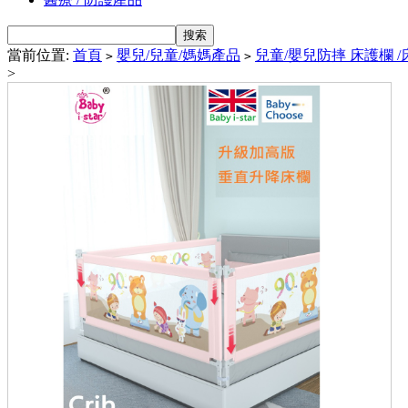
當前位置:
首頁
嬰兒/兒童/媽媽產品
兒童/嬰兒防摔 床護欄 /
>
>
>