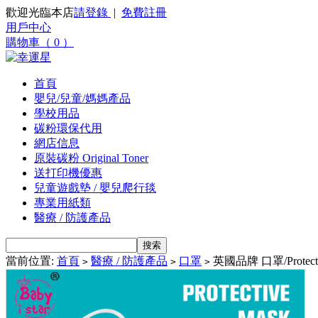
歡迎光臨本店
請登錄
|
免費註冊
用戶中心
購物車（ 0 ）
首頁
嬰兒/兒童/媽媽產品
學校用品
碳粉環保代用
網店信息
原裝碳粉 Original Toner
送打印機優惠
兒童遊戲墊 / 嬰兒爬行毯
專業用紙類
醫療 / 防護產品
當前位置:
首頁
醫療 / 防護產品
口罩
英國品牌 口罩/Protect
>
>
>