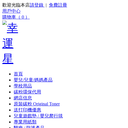
歡迎光臨本店
請登錄
|
免費註冊
用戶中心
購物車（ 0 ）
首頁
嬰兒/兒童/媽媽產品
學校用品
碳粉環保代用
網店信息
原裝碳粉 Original Toner
送打印機優惠
兒童遊戲墊 / 嬰兒爬行毯
專業用紙類
醫療 / 防護產品