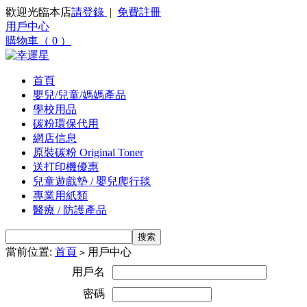
歡迎光臨本店
請登錄
|
免費註冊
用戶中心
購物車（ 0 ）
首頁
嬰兒/兒童/媽媽產品
學校用品
碳粉環保代用
網店信息
原裝碳粉 Original Toner
送打印機優惠
兒童遊戲墊 / 嬰兒爬行毯
專業用紙類
醫療 / 防護產品
當前位置:
首頁
用戶中心
>
用戶名
密碼