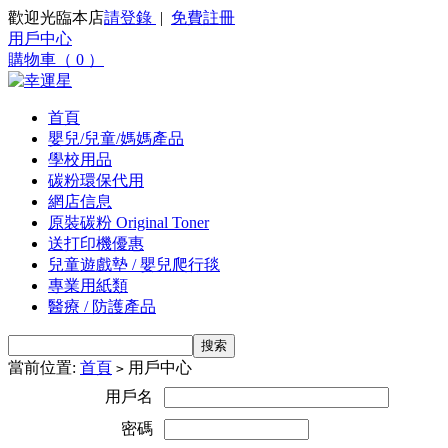
歡迎光臨本店
請登錄
|
免費註冊
用戶中心
購物車（ 0 ）
首頁
嬰兒/兒童/媽媽產品
學校用品
碳粉環保代用
網店信息
原裝碳粉 Original Toner
送打印機優惠
兒童遊戲墊 / 嬰兒爬行毯
專業用紙類
醫療 / 防護產品
當前位置:
首頁
用戶中心
>
用戶名
密碼