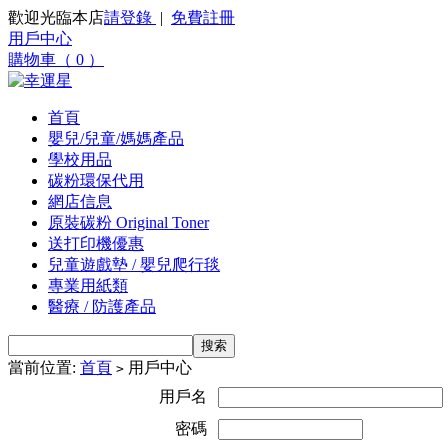
歡迎光臨本店
請登錄
|
免費註冊
用戶中心
購物車（ 0 ）
首頁
嬰兒/兒童/媽媽產品
學校用品
碳粉環保代用
網店信息
原裝碳粉 Original Toner
送打印機優惠
兒童遊戲墊 / 嬰兒爬行毯
專業用紙類
醫療 / 防護產品
當前位置:
首頁
用戶中心
>
用戶名
密碼