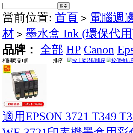
當前位置:
首頁
電腦週
>
材
墨水盒 Ink (環保代用
>
品牌：
全部
HP
Canon
Ep
相關商品
1
個
排序：
適用EPSON 3721 T349 T3
WF-3721印表機墨盒用