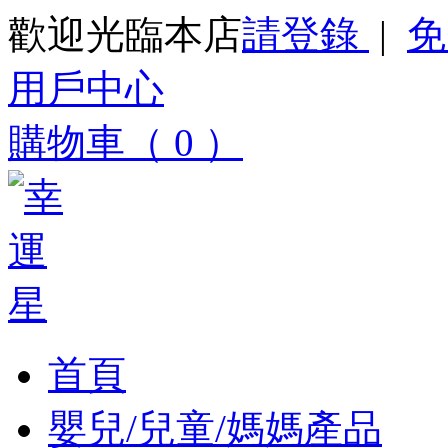
歡迎光臨本店
請登錄
|
免
用戶中心
購物車（ 0 ）
首頁
嬰兒/兒童/媽媽產品