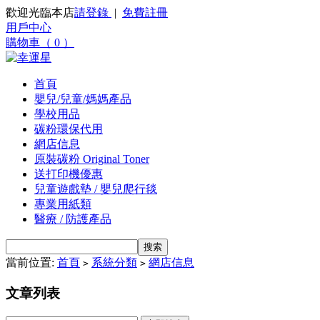
歡迎光臨本店
請登錄
|
免費註冊
用戶中心
購物車（ 0 ）
首頁
嬰兒/兒童/媽媽產品
學校用品
碳粉環保代用
網店信息
原裝碳粉 Original Toner
送打印機優惠
兒童遊戲墊 / 嬰兒爬行毯
專業用紙類
醫療 / 防護產品
當前位置:
首頁
系統分類
網店信息
>
>
文章列表