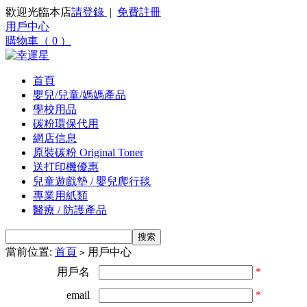
歡迎光臨本店
請登錄
|
免費註冊
用戶中心
購物車（ 0 ）
首頁
嬰兒/兒童/媽媽產品
學校用品
碳粉環保代用
網店信息
原裝碳粉 Original Toner
送打印機優惠
兒童遊戲墊 / 嬰兒爬行毯
專業用紙類
醫療 / 防護產品
當前位置:
首頁
用戶中心
>
用戶名
*
email
*