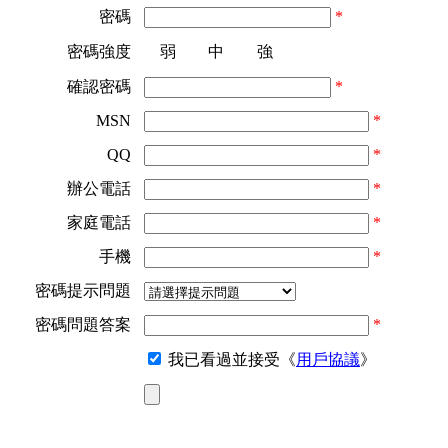
密碼
*
密碼強度
弱
中
強
確認密碼
*
MSN
*
QQ
*
辦公電話
*
家庭電話
*
手機
*
密碼提示問題
密碼問題答案
*
我已看過並接受《
用戶協議
》