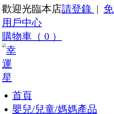
歡迎光臨本店
請登錄
|
免
用戶中心
購物車（ 0 ）
首頁
嬰兒/兒童/媽媽產品