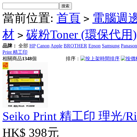
當前位置:
首頁
電腦週
>
材
碳粉Toner (環保代用)
>
品牌：
全部
HP
Canon
Apple
BROTHER
Epson
Samsung
Panason
Print 精工印
相關商品
1348
個
排序：
Seiko Print 精工印 理光/R
HK$ 398元