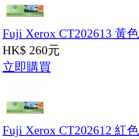
Fuji Xerox CT202613 
HK$ 260元
立即購買
Fuji Xerox CT202612 