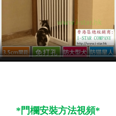
*門欄安裝方法視頻*