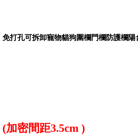
免打孔可拆卸寵物貓狗圍欄門欄防護欄陽
(加密間距3.5cm )