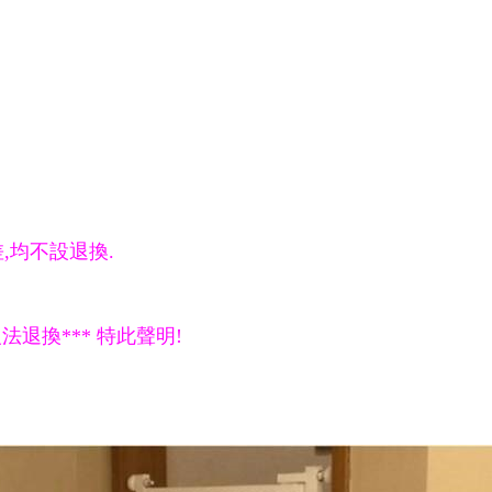
,
均不設退換.
退換*** 特此聲明!