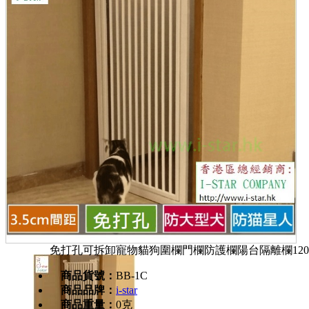
免打孔可拆卸寵物貓狗圍欄門欄防護欄陽台隔離欄120
商品貨號：
BB-1C
商品品牌：
i-star
商品重量：
0克