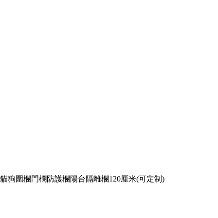
貓狗圍欄門欄防護欄陽台隔離欄120厘米(可定制)