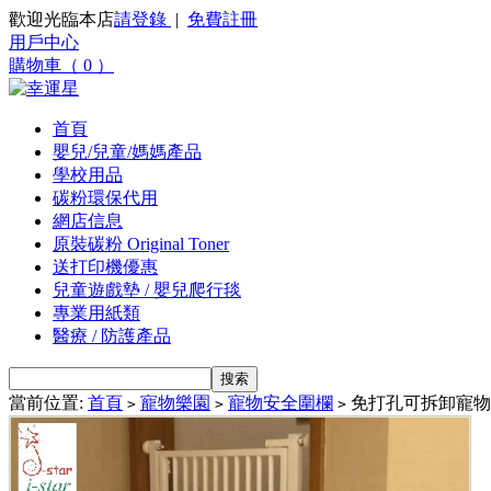
歡迎光臨本店
請登錄
|
免費註冊
用戶中心
購物車（ 0 ）
首頁
嬰兒/兒童/媽媽產品
學校用品
碳粉環保代用
網店信息
原裝碳粉 Original Toner
送打印機優惠
兒童遊戲墊 / 嬰兒爬行毯
專業用紙類
醫療 / 防護產品
當前位置:
首頁
寵物樂園
寵物安全圍欄
免打孔可拆卸寵物
>
>
>