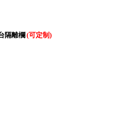
台隔離欄
(可定制)