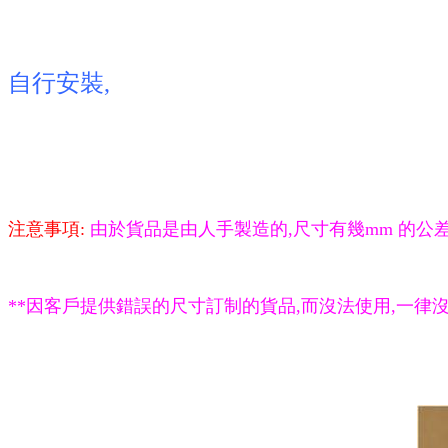
自行安裝,
注意事項:
由於貨品是由人手製造的,尺寸有幾mm 的公差
**因客戶提供錯誤的尺寸訂制的貨品,而沒法使用,一律沒法