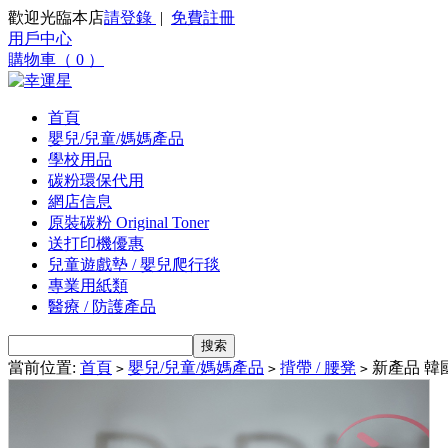
歡迎光臨本店
請登錄
|
免費註冊
用戶中心
購物車（ 0 ）
首頁
嬰兒/兒童/媽媽產品
學校用品
碳粉環保代用
網店信息
原裝碳粉 Original Toner
送打印機優惠
兒童遊戲墊 / 嬰兒爬行毯
專業用紙類
醫療 / 防護產品
當前位置:
首頁
嬰兒/兒童/媽媽產品
揹帶 / 腰凳
新產品 韓國i-a
>
>
>