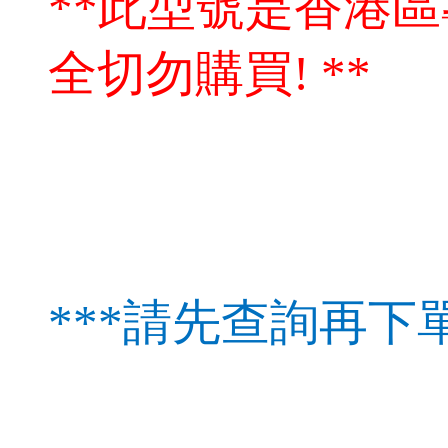
**此型號是香港
全切勿購買! **
***請先查詢再下單