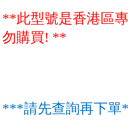
**此型號是香港區
勿購買! **
***請先查詢再下單*