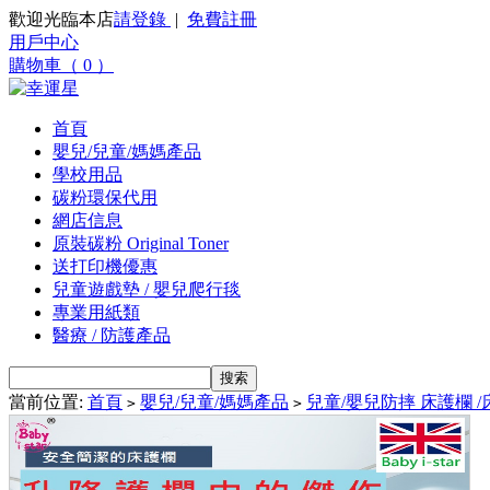
歡迎光臨本店
請登錄
|
免費註冊
用戶中心
購物車（ 0 ）
首頁
嬰兒/兒童/媽媽產品
學校用品
碳粉環保代用
網店信息
原裝碳粉 Original Toner
送打印機優惠
兒童遊戲墊 / 嬰兒爬行毯
專業用紙類
醫療 / 防護產品
當前位置:
首頁
嬰兒/兒童/媽媽產品
兒童/嬰兒防摔 床護欄 /
>
>