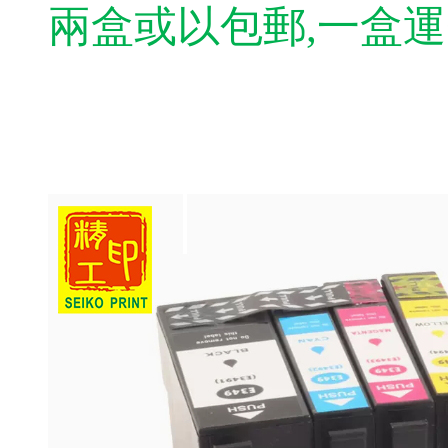
兩盒或以包郵,一盒運