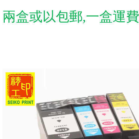
兩盒或以包郵,一盒運費