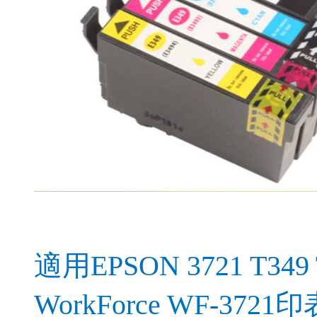
適用EPSON 3721 T349
WorkForce WF-