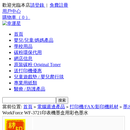
歡迎光臨本店
請登錄
|
免費註冊
用戶中心
購物車（ 0 ）
首頁
嬰兒/兒童/媽媽產品
學校用品
碳粉環保代用
網店信息
原裝碳粉 Original Toner
送打印機優惠
兒童遊戲墊 / 嬰兒爬行毯
專業用紙類
醫療 / 防護產品
當前位置:
首頁
電腦週邊產品
打印機/FAX/影印機耗材
墨水
>
>
>
WorkForce WF-3721印表機墨盒用彩色墨水