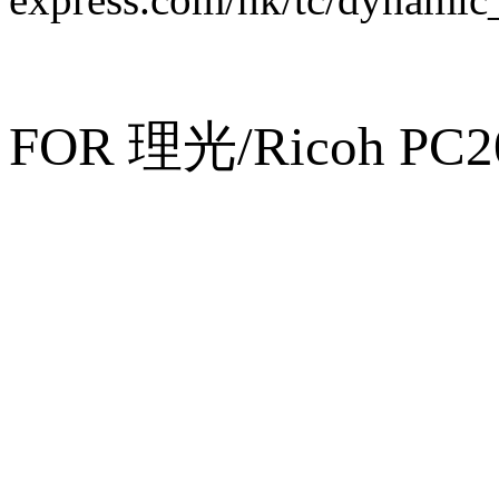
FOR
理光/Ricoh PC