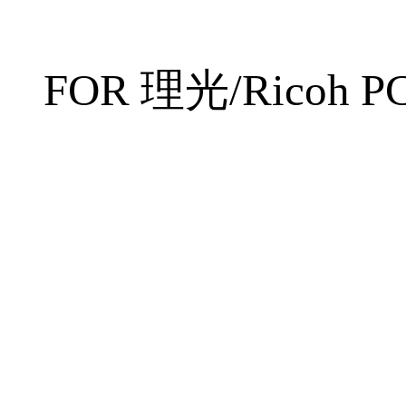
FOR
理光/Ricoh P