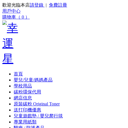
歡迎光臨本店
請登錄
|
免費註冊
用戶中心
購物車（ 0 ）
首頁
嬰兒/兒童/媽媽產品
學校用品
碳粉環保代用
網店信息
原裝碳粉 Original Toner
送打印機優惠
兒童遊戲墊 / 嬰兒爬行毯
專業用紙類
醫療 / 防護產品