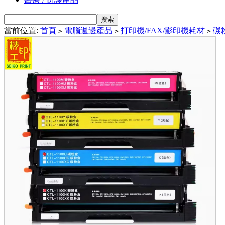
當前位置:
首頁
電腦週邊產品
打印機/FAX/影印機耗材
碳粉
>
>
>