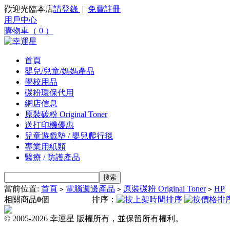
歡迎光臨本店
請登錄
|
免費註冊
用戶中心
購物車（ 0 ）
首頁
嬰兒/兒童/媽媽產品
學校用品
碳粉環保代用
網店信息
原裝碳粉 Original Toner
送打印機優惠
兒童遊戲墊 / 嬰兒爬行毯
專業用紙類
醫療 / 防護產品
當前位置:
首頁
電腦週邊產品
原裝碳粉 Original Toner
HP
>
>
>
相關商品
0
個
排序：
© 2005-2026 幸運星 版權所有，並保留所有權利。