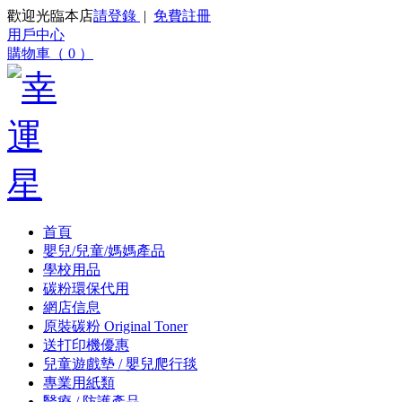
歡迎光臨本店
請登錄
|
免費註冊
用戶中心
購物車（ 0 ）
首頁
嬰兒/兒童/媽媽產品
學校用品
碳粉環保代用
網店信息
原裝碳粉 Original Toner
送打印機優惠
兒童遊戲墊 / 嬰兒爬行毯
專業用紙類
醫療 / 防護產品