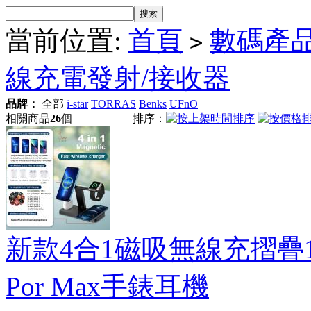
當前位置:
首頁
數碼產
>
線充電發射/接收器
品牌：
全部
i-star
TORRAS
Benks
UFnO
相關商品
26
個
排序：
新款4合1磁吸無線充摺疊15W
Por Max手錶耳機