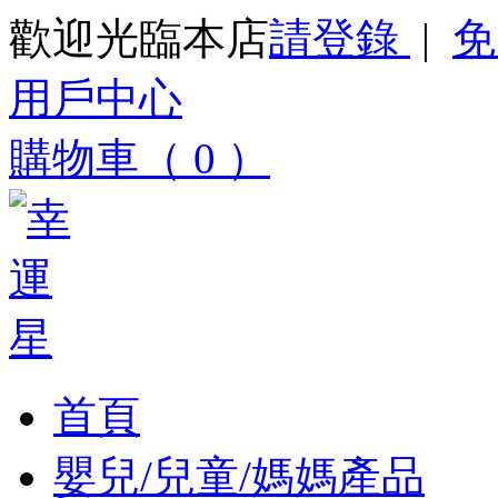
歡迎光臨本店
請登錄
|
免
用戶中心
購物車（ 0 ）
首頁
嬰兒/兒童/媽媽產品