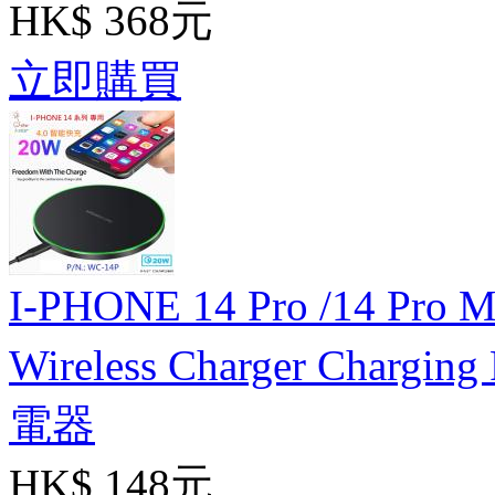
HK$ 368元
立即購買
I-PHONE 14 Pro /14 Pro M
Wireless Charger Cha
電器
HK$ 148元